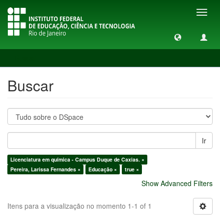
Toggl
navig
Buscar
Buscar
Ir
Licenciatura em química - Campus Duque de Caxias. ×
Pereira, Larissa Fernandes ×
Educação ×
true ×
Show Advanced Filters
Itens para a visualização no momento 1-1 of 1