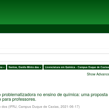
no ×
Santos, Danilo Minto dos ×
Licenciatura em Química - Campus Duque de Caxias
Show Advanced
 problematizadora no ensino de química: uma proposta
o para professores.
o dos
(
IFRJ, Campus Duque de Caxias
,
2021-06-17
)